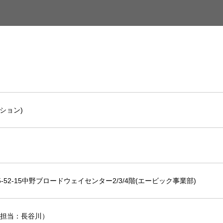
クション)
5-52-15中野ブロードウェイセンター2/3/4階(エービック事業部)
5369(担当：長谷川）