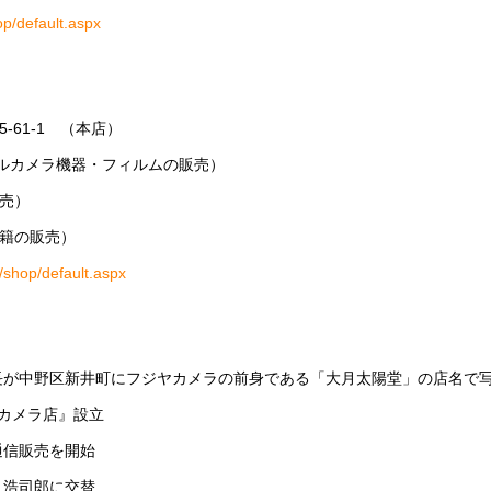
op/default.aspx
-61-1 （本店）
タルカメラ機器・フィルムの販売）
売）
籍の販売）
p/shop/default.aspx
社長が中野区新井町にフジヤカメラの前身である「大月太陽堂」の店名で
ヤカメラ店』設立
通信販売を開始
月浩司郎に交替