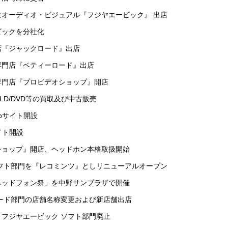
イにオーディオ・ビジュアル『フジヤエービック』 出店
ビックを分社化
店『ジャックロード』出店
チ専門店『ベティーロード』出店
ラ専門店『プロビデオショップ』開店
/LD/DVD等の買取及び中古販売
ebサイト開設
イト開設
ルショップ』開店、ヘッドホン本格取扱開始
 ソフト部門を『レコミンツ』としリニューアルオープン
「ヘッドフォン祭」を中野サンプラザで開催
ハード部門の店舗名称変更および新店舗出店
、フジヤエービック ソフト部門廃止