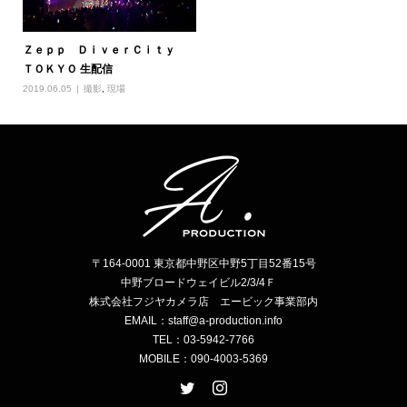
Ｚｅｐｐ ＤｉｖｅｒＣｉｔｙ
ＴＯＫＹＯ 生配信
2019.06.05
撮影
,
現場
〒164-0001 東京都中野区中野5丁目52番15号
中野ブロードウェイビル2/3/4Ｆ
株式会社フジヤカメラ店 エービック事業部内
EMAIL：staff@a-production.info
TEL：03-5942-7766
MOBILE：090-4003-5369