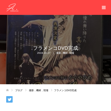
フラメンコDVD完成
2019.10.27
撮影
,
機材
,
現場
ブログ
撮影
,
機材
,
現場
フラメンコDVD完成