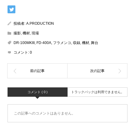
投稿者:
A.PRODUCTION
撮影
,
機材
,
現場
DR-100MKIII
,
FD-400A
,
フラメンコ
,
収録
,
機材
,
舞台
コメント:
0
コメント ( 0 )
トラックバックは利用できません。
この記事へのコメントはありません。