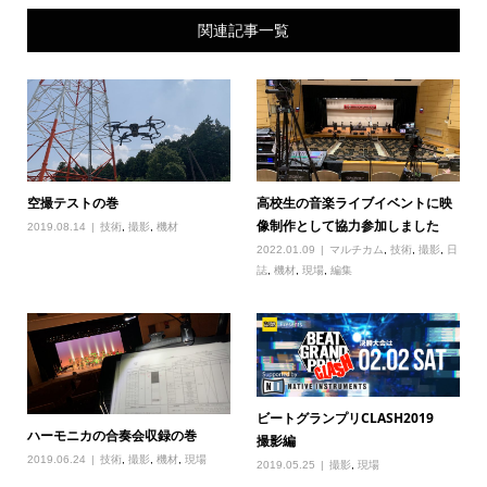
関連記事一覧
空撮テストの巻
高校生の音楽ライブイベントに映
像制作として協力参加しました
2019.08.14
技術
,
撮影
,
機材
2022.01.09
マルチカム
,
技術
,
撮影
,
日
誌
,
機材
,
現場
,
編集
ビートグランプリCLASH2019
ハーモニカの合奏会収録の巻
撮影編
2019.06.24
技術
,
撮影
,
機材
,
現場
2019.05.25
撮影
,
現場