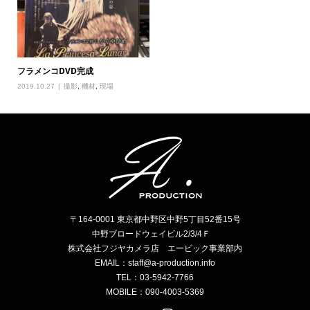
フラメンコDVD完成
2019.10.27
撮影
,
機材
,
現場
〒164-0001 東京都中野区中野5丁目52番15号
中野ブロードウェイビル2/3/4Ｆ
株式会社フジヤカメラ店 エービック事業部内
EMAIL：staff@a-production.info
TEL：03-5942-7766
MOBILE：090-4003-5369