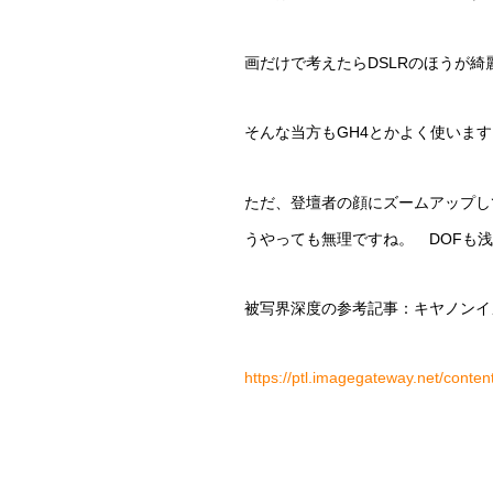
画だけで考えたらDSLRのほうが
そんな当方もGH4とかよく使いま
ただ、登壇者の顔にズームアップし
うやっても無理ですね。 DOFも
被写界深度の参考記事：キヤノンイ
https://ptl.imagegateway.net/