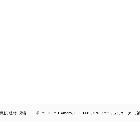
撮影
,
機材
,
現場
AC160A
,
Camera
,
DOF
,
NX5
,
X70
,
XA25
,
カムコーダー
,