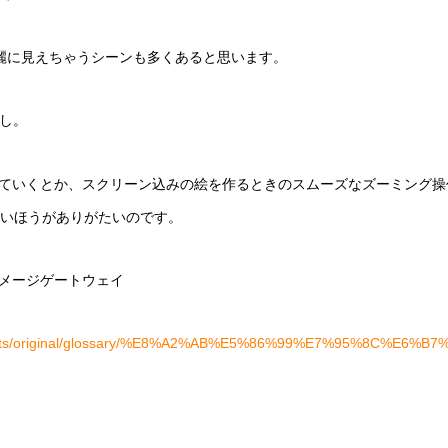
綺麗に見えちゃうシーンも多くあると思います。
すし。
ていくとか、スクリーン込みの絵を作るときのスムーズなズーミング操
浅いほうがありがたいのです。
メージゲートウェイ
contents/original/glossary/%E8%A2%AB%E5%86%99%E7%95%8C%E6%