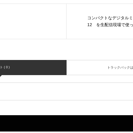
コンパクトなデジタルミキ
12 を生配信現場で使
( 0 )
トラックバック