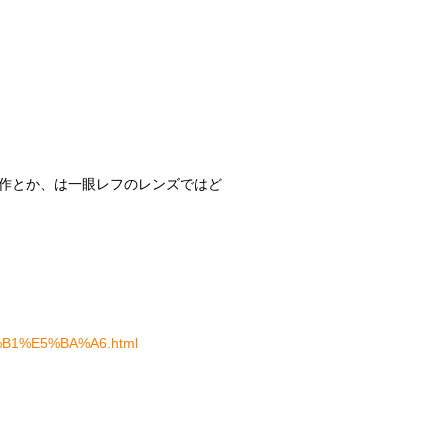
作とか、は一眼レフのレンズではど
B7%B1%E5%BA%A6.html