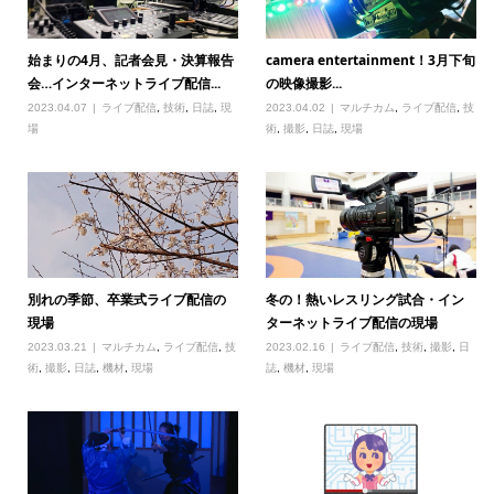
始まりの4月、記者会見・決算報告
camera entertainment！3月下旬
会…インターネットライブ配信...
の映像撮影...
2023.04.07
ライブ配信
,
技術
,
日誌
,
現
2023.04.02
マルチカム
,
ライブ配信
,
技
場
術
,
撮影
,
日誌
,
現場
別れの季節、卒業式ライブ配信の
冬の！熱いレスリング試合・イン
現場
ターネットライブ配信の現場
2023.03.21
マルチカム
,
ライブ配信
,
技
2023.02.16
ライブ配信
,
技術
,
撮影
,
日
術
,
撮影
,
日誌
,
機材
,
現場
誌
,
機材
,
現場