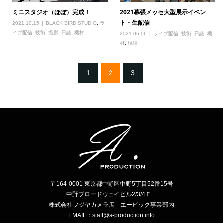
ミニスタジオ（ほぼ）完成！
2021幕張メッセ大型展示イベン
ト・生配信
2021.10.15
BLACK BIRD STUDIO
,
ラ
イブ配信
,
技術
,
撮影
,
日誌
,
機材
2021.06.06
ライブ配信
,
技術
,
日誌
,
機
材
,
現場
1
2
3
〒164-0001 東京都中野区中野5丁目52番15号
中野ブロードウェイビル2/3/4Ｆ
株式会社フジヤカメラ店 エービック事業部内
EMAIL：staff@a-production.info