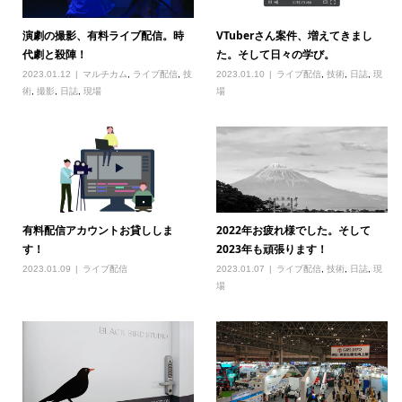
演劇の撮影、有料ライブ配信。時
VTuberさん案件、増えてきまし
代劇と殺陣！
た。そして日々の学び。
2023.01.12
マルチカム
,
ライブ配信
,
技
2023.01.10
ライブ配信
,
技術
,
日誌
,
現
術
,
撮影
,
日誌
,
現場
場
有料配信アカウントお貸ししま
2022年お疲れ様でした。そして
す！
2023年も頑張ります！
2023.01.09
ライブ配信
2023.01.07
ライブ配信
,
技術
,
日誌
,
現
場