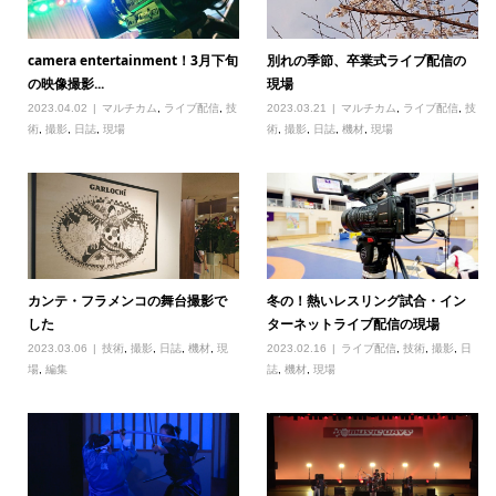
camera entertainment！3月下旬
別れの季節、卒業式ライブ配信の
の映像撮影...
現場
2023.04.02
マルチカム
,
ライブ配信
,
技
2023.03.21
マルチカム
,
ライブ配信
,
技
術
,
撮影
,
日誌
,
現場
術
,
撮影
,
日誌
,
機材
,
現場
カンテ・フラメンコの舞台撮影で
冬の！熱いレスリング試合・イン
した
ターネットライブ配信の現場
2023.03.06
技術
,
撮影
,
日誌
,
機材
,
現
2023.02.16
ライブ配信
,
技術
,
撮影
,
日
場
,
編集
誌
,
機材
,
現場