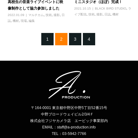
高校生の音楽ライブイベントに映
ミニスタジオ（ほぼ）完成！
像制作として協力参加しました
2021.10.15
BLACK BIRD STUDIO
,
ラ
イブ配信
,
技術
,
撮影
,
日誌
,
機材
2022.01.09
マルチカム
,
技術
,
撮影
,
日
誌
,
機材
,
現場
,
編集
1
2
3
4
〒164-0001 東京都中野区中野5丁目52番15号
中野ブロードウェイビル2/3/4Ｆ
株式会社フジヤカメラ店 エービック事業部内
EMAIL：staff@a-production.info
TEL：03-5942-7766