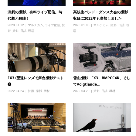
演劇の撮影、有料ライブ配信。時
高校生バンド・ダンス大会の撮影
代劇と殺陣！
収録に2022年も参加しました
2023.01.12
マルチカム
,
ライブ配信
,
技
2023.01.08
マルチカム
,
撮影
,
日誌
,
現
術
,
撮影
,
日誌
,
現場
場
FX3+望遠レンズで舞台撮影テスト
雪山撮影 FX3、BMPCC4K、そし
❶
てVoigtlande...
2022.04.24
技術
,
撮影
,
機材
2022.03.20
撮影
,
日誌
,
機材